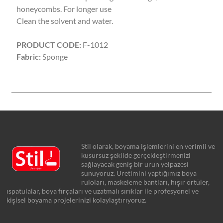
honeycombs. For longer use
Clean the solvent and water.
PRODUCT CODE:
F-1012
Fabric:
Sponge
Stil olarak, boyama işlemlerini en verimli ve
kusursuz şekilde gerçekleştirmenizi
sağlayacak geniş bir ürün yelpazesi
sunuyoruz. Üretimini yaptığımız boya
ruloları, maskeleme bantları, hışır örtüler,
ıspatulalar, boya fırçaları ve uzatmalı sırıklar ile profesyonel ve
kişisel boyama projelerinizi kolaylaştırıyoruz.