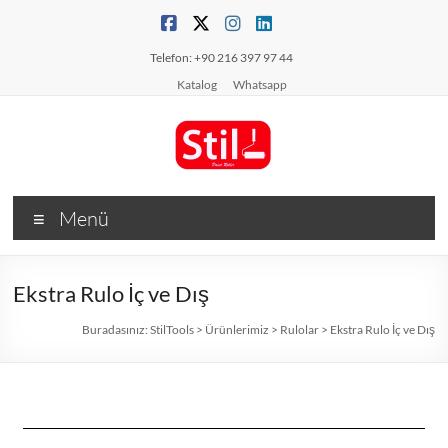
Telefon: +90 216 397 97 44
Katalog
Whatsapp
Menü
Ekstra Rulo İç ve Dış
Buradasınız:
StilTools
>
Ürünlerimiz
>
Rulolar
>
Ekstra Rulo İç ve Dış