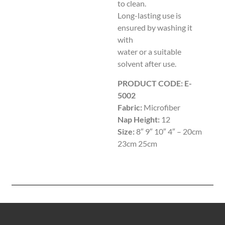
to clean.
Long-lasting use is
ensured by washing it
with
water or a suitable
solvent after use.
PRODUCT CODE: E-
5002
Fabric:
Microfiber
Nap Height:
12
Size:
8″ 9″ 10″ 4″ – 20cm
23cm 25cm