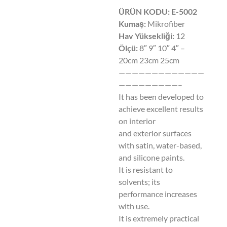
ÜRÜN KODU: E-5002
Kumaş:
Mikrofiber
Hav Yüksekliği:
12
Ölçü:
8″ 9″ 10″ 4″ –
20cm 23cm 25cm
—————————————
—————————–
It has been developed to
achieve excellent results
on interior
and exterior surfaces
with satin, water-based,
and silicone paints.
It is resistant to
solvents; its
performance increases
with use.
It is extremely practical