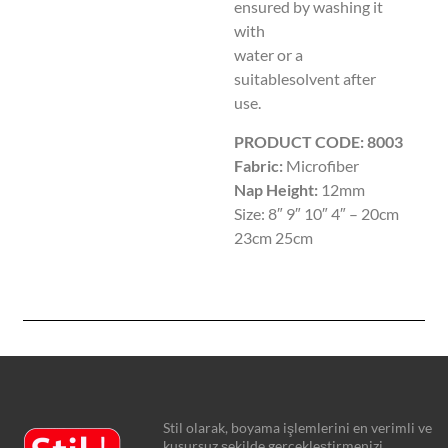
ensured by washing it
with
water or a
suitablesolvent after
use.
PRODUCT CODE: 8003
Fabric:
Microfiber
Nap Height:
12mm
Size: 8″ 9″ 10″ 4″ – 20cm
23cm 25cm
Stil olarak, boyama işlemlerini en verimli ve
kusursuz şekilde gerçekleştirmenizi