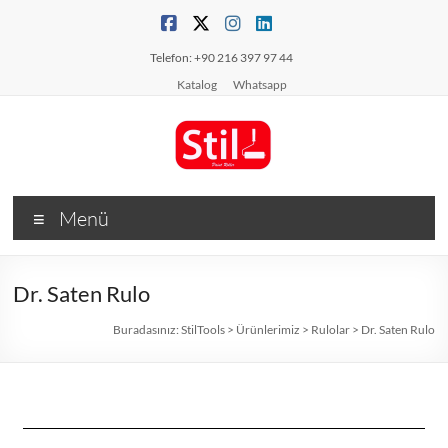
Telefon: +90 216 397 97 44
Katalog
Whatsapp
Menü
Dr. Saten Rulo
Buradasınız:
StilTools
>
Ürünlerimiz
>
Rulolar
>
Dr. Saten Rulo