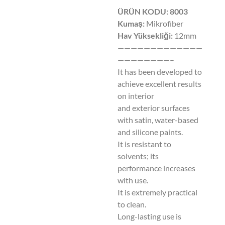
ÜRÜN KODU: 8003
Kumaş:
Mikrofiber
Hav Yüksekliği:
12mm
—————————————
————————–
It has been developed to
achieve excellent results
on interior
and exterior surfaces
with satin, water-based
and silicone paints.
It is resistant to
solvents; its
performance increases
with use.
It is extremely practical
to clean.
Long-lasting use is