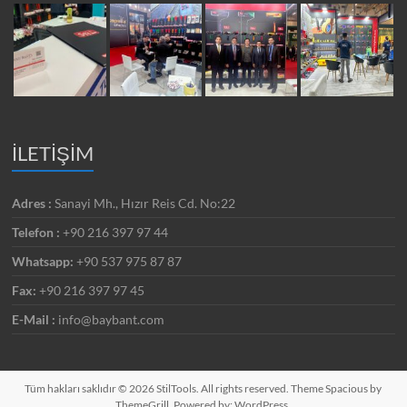
İLETİŞİM
Adres :
Sanayi Mh., Hızır Reis Cd. No:22
Telefon :
+90 216 397 97 44
Whatsapp:
+90 537 975 87 87
Fax:
+90 216 397 97 45
E-Mail :
info@baybant.com
Tüm hakları saklıdır © 2026
StilTools
. All rights reserved. Theme
Spacious
by
ThemeGrill. Powered by:
WordPress
.