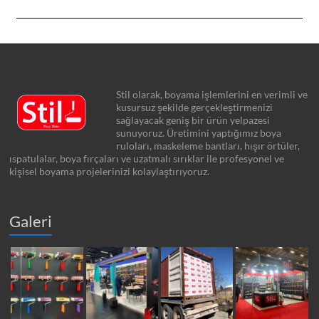
Stil olarak, boyama işlemlerini en verimli ve
kusursuz şekilde gerçekleştirmenizi
sağlayacak geniş bir ürün yelpazesi
sunuyoruz. Üretimini yaptığımız boya
ruloları, maskeleme bantları, hışır örtüler,
ıspatulalar, boya fırçaları ve uzatmalı sırıklar ile profesyonel ve
kişisel boyama projelerinizi kolaylaştırıyoruz.
Galeri