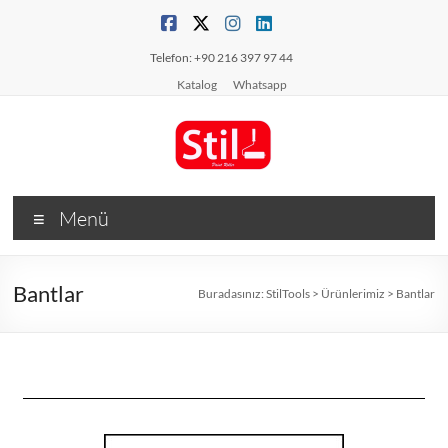
Telefon: +90 216 397 97 44
Katalog
Whatsapp
Menü
Bantlar
Buradasınız:
StilTools
>
Ürünlerimiz
>
Bantlar